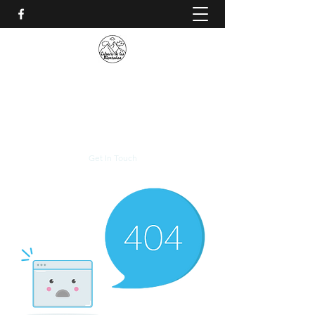
CALVARIO DE LAS
MONTAÑAS
+(506)
2230-0174
Get In Touch